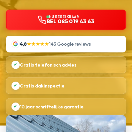
NU BEREIKBAAR
BEL 085 019 43 63
4,8
★★★★★
143 Google reviews
✓
Gratis telefonisch advies
✓
Gratis dakinspectie
✓
10 jaar schriftelijke garantie