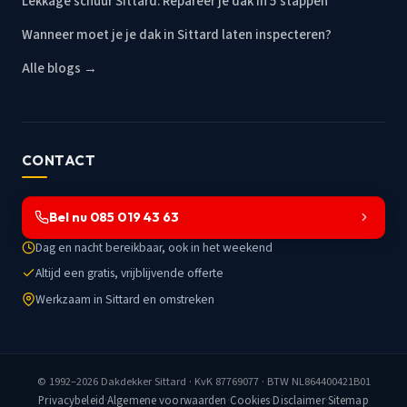
Lekkage schuur Sittard: Repareer je dak in 5 stappen
Wanneer moet je je dak in Sittard laten inspecteren?
Alle blogs →
CONTACT
Bel nu 085 019 43 63
Dag en nacht bereikbaar, ook in het weekend
Altijd een gratis, vrijblijvende offerte
Werkzaam in Sittard en omstreken
© 1992–2026
Dakdekker Sittard
· KvK 87769077 · BTW NL864400421B01
Privacybeleid
·
Algemene voorwaarden
·
Cookies
·
Disclaimer
·
Sitemap