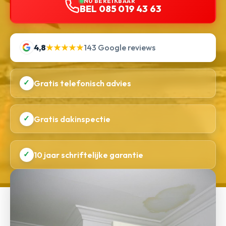
NU BEREIKBAAR
BEL 085 019 43 63
4,8
★★★★★
143 Google reviews
✓
Gratis telefonisch advies
✓
Gratis dakinspectie
✓
10 jaar schriftelijke garantie