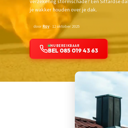
verzekering stormschade? Een Sittardse da
je wakker houden over je dak.
door
Roy
· 12 oktober 2025
NU BEREIKBAAR
BEL 085 019 43 63