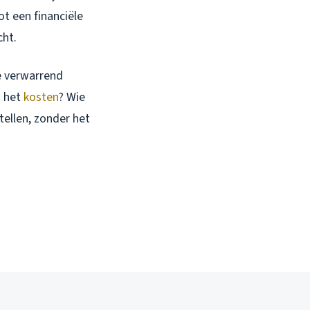
ot een financiële
cht.
oe verwarrend
g het
kosten
? Wie
tellen, zonder het