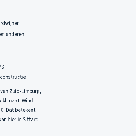
verdwijnen
ien anderen
ng
kconstructie
s van Zuid-Limburg,
roklimaat. Wind
A76. Dat betekent
n hier in Sittard