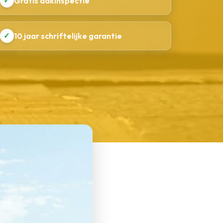
✓
Gratis dakinspectie
✓
10 jaar schriftelijke garantie