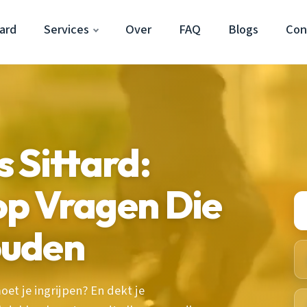
ard
Services
Over
FAQ
Blogs
Con
 Sittard:
p Vragen Die
ouden
et je ingrijpen? En dekt je