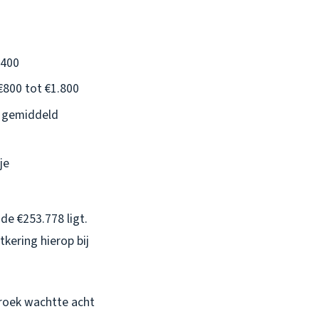
€400
€800 tot €1.800
n gemiddeld
je
de €253.778 ligt.
kering hierop bij
broek wachtte acht