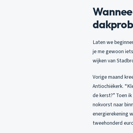
Wanneer 
dakpro
Laten we beginnen 
je me gewoon iets 
wijken van Stadbro
Vorige maand kree
Antiochiëkerk. “Kl
de kerst?” Toen ik
nokvorst naar binn
energierekening w
tweehonderd euro 