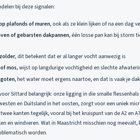
delen bij deze signalen:
op plafonds of muren
, ook als ze klein lijken of na een dag 
oven of gebarsten dakpannen
, één losse pan kan bij storm t
zolder
, dit betekent dat er al langer vocht aanwezig is
 of mos
, wijst op langdurige vochtigheid en slechte afwateri
 goten
, het water moet ergens naartoe, en dat is vaak je da
 voor Sittard belangrijk: onze ligging in die smalle flessenhal
westen en Duitsland in het oosten, zorgt voor een uniek mic
 twee kanten tegelijk, vooral bij het kruispunt van de A2 en 
en en windveren. Wat in Maastricht misschien nog meevalt, ka
roblematisch worden.