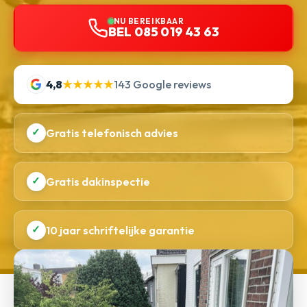
NU BEREIKBAAR
BEL 085 019 43 63
4,8
★★★★★
143 Google reviews
✓
Gratis telefonisch advies
✓
Gratis dakinspectie
✓
10 jaar schriftelijke garantie