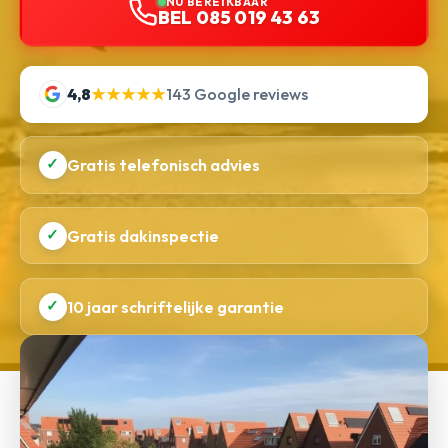
NU BEREIKBAAR
BEL 085 019 43 63
4,8
★★★★★
143 Google reviews
✓
Gratis telefonisch advies
✓
Gratis dakinspectie
✓
10 jaar schriftelijke garantie