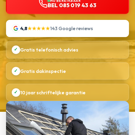
NU BEREIKBAAR
BEL 085 019 43 63
4,8
★★★★★
143 Google reviews
✓
Gratis telefonisch advies
✓
Gratis dakinspectie
✓
10 jaar schriftelijke garantie