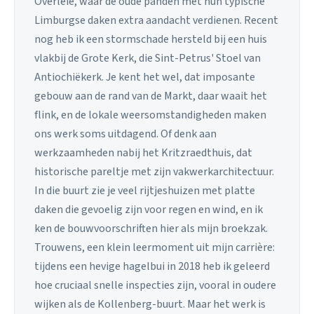
Overleie, waar de oude panden met hun typische
Limburgse daken extra aandacht verdienen. Recent
nog heb ik een stormschade hersteld bij een huis
vlakbij de Grote Kerk, die Sint-Petrus' Stoel van
Antiochiëkerk. Je kent het wel, dat imposante
gebouw aan de rand van de Markt, daar waait het
flink, en de lokale weersomstandigheden maken
ons werk soms uitdagend. Of denk aan
werkzaamheden nabij het Kritzraedthuis, dat
historische pareltje met zijn vakwerkarchitectuur.
In die buurt zie je veel rijtjeshuizen met platte
daken die gevoelig zijn voor regen en wind, en ik
ken de bouwvoorschriften hier als mijn broekzak.
Trouwens, een klein leermoment uit mijn carrière:
tijdens een hevige hagelbui in 2018 heb ik geleerd
hoe cruciaal snelle inspecties zijn, vooral in oudere
wijken als de Kollenberg-buurt. Maar het werk is